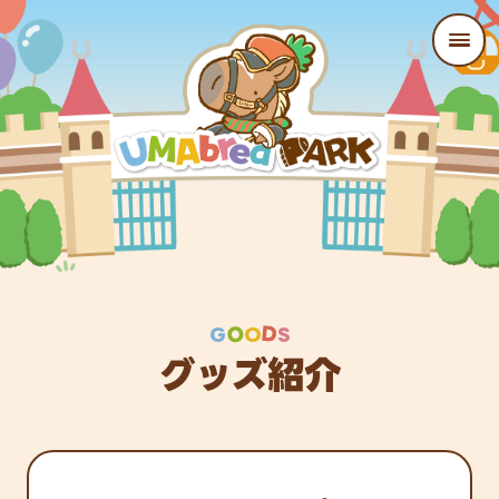
O
D
G
O
S
グッズ紹介